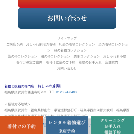
サイトマップ
ご来店予約
おしゃれ劇場の着物
礼装の着物コレクション
染の着物コレクショ
ン
織の着物コレクション
染の帯コレクション
織の帯コレクション
袋帯コレクション
おしゃれ和小物
着付け教室ご案内
着付け教室のご予約
着物のお手入れ
店舗案内
お問い合わせ
おしゃれ劇場
着物と振袖の専門店
福島県須賀川市西山寺町232 TEL.
0120-74-0480
＜振袖対応地域＞
福島県須賀川市・福島県郡山市・県岩瀬郡鏡石町・福島県西白河郡矢吹町・福島県西
白河郡泉崎村福島県石川郡玉川村・福島県石川郡石川町
Copyright(c)
福島県須賀川市の着物専門店 おしゃれ劇場
. All rights
reserved.