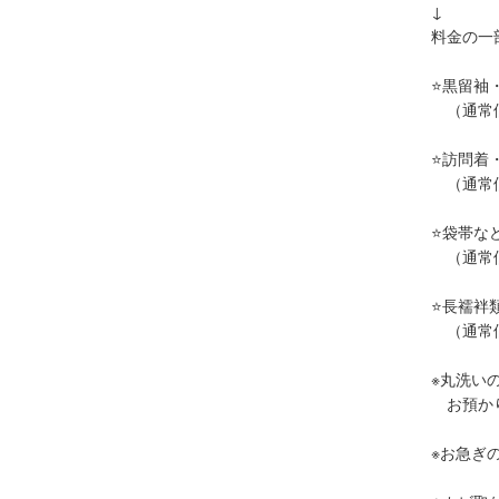
↓
料金の一
⭐黒留袖・
（通常価格
⭐訪問着
（通常価
⭐袋帯など
（通常価
⭐長襦袢類
（通常価
※丸洗い
お預かり
※お急ぎ