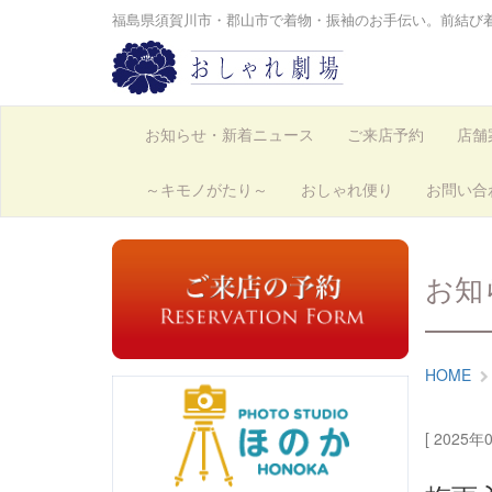
福島県須賀川市・郡山市で着物・振袖のお手伝い。前結び
お知らせ・新着ニュース
ご来店予約
店舗
～キモノがたり～
おしゃれ便り
お問い合
お知
HOME
[ 2025年