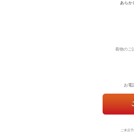
あらかじ
着物のご
お電
ご来店予