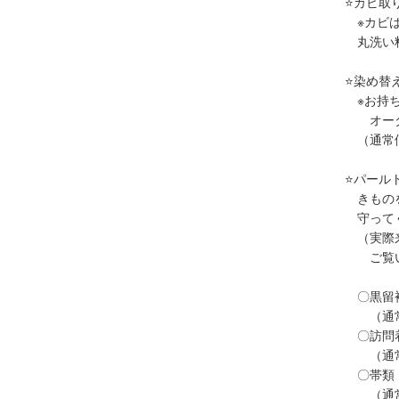
⭐カビ取
※カビは
丸洗い料
⭐染め替え
※お持ち
オーダ
（通常価格
⭐パール
きものを
守ってく
（実際来
ご覧い
〇黒留袖
（通常価
〇訪問着
（通常価
〇帯類 9
（通常価