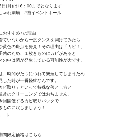
3日(月)は16：00までとなります
しゃれ劇場 2階イベントホール
におすすめ⭐の理由
着ていないから一度タンスを開けてみたら
や黄色の斑点を発見！その理由は「カビ！」
子菌のため、１枚きものにカビがあると
スの中は菌が発生している可能性が大です。
は、時間がたつにつれて繁殖してしまうため
見した時が一番軽症なんです。
カビ取り」といって特殊な落とし方と
通常のクリーニングではおちません。
今回開催するカビ取りパックで
きものに戻しましょう！
↓ ↓
期間限定価格はこちら