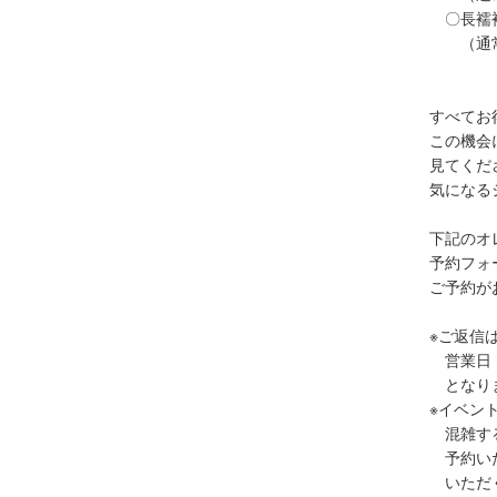
〇長襦袢 
（通常価
すべてお
この機会
見てくだ
気になる
下記のオ
予約フォ
ご予約が
※ご返信
営業日・
となり
※イベン
混雑する
予約いた
いただく