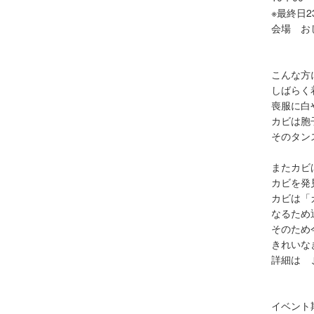
※最終日2
会場 お
こんな方
しばらく
喪服に白
カビは胞
そのタン
またカビ
カビを発
カビは「
なるため
そのため
きれいな
詳細は 
イベント