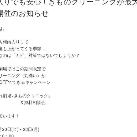
入りでも安心！きものクリーニングが最大
開催のお知らせ
は。
も梅雨入りして
度も上がってくる季節…
なのは「カビ」対策ではないでしょうか？
劇場ではこの期間限定で
リーニング（丸洗い）が
％OFFでできるキャンペーン
れ劇場×きものクリニック」
無料相談会
ています！
月20日(金)～23日(月)
18：00